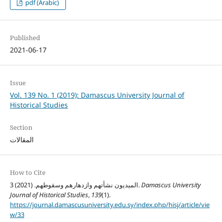
pdf (Arabic)
Published
2021-06-17
Issue
Vol. 139 No. 1 (2019): Damascus University Journal of
Historical Studies
Section
المقالات
How to Cite
3 الميديون نشأتهم وازدهارهم وسقوطهم. (2021).
Damascus University
Journal of Historical Studies
,
139
(1).
https://journal.damascusuniversity.edu.sy/index.php/hisj/article/vie
w/33