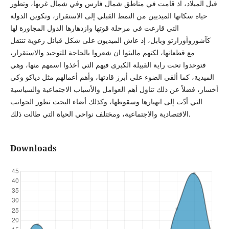
قبل الميلاد، اذ قامت في مناطق شمال فارس وفي شمال غربها، وتطور
حياة سكانها الميديين من النمط القبلي إلى الاستقرار، وتكوين الدولة
التي قارعت في مرحلة قوتها وازدهارها الدول المجاورة لها
كآشوروأورارتو وبابل، إذ عاش الميديون على شكل قبائل رعوية تنتقل
مع قطعانها، لكنهم مالبثوا ان شعروا بالحاجة للتوحيد والاستقرار،
فتوحدوا تحت راية القبيلة الكبرى فيهم التي أخذوا اسمهم منها، وهي
الميدية، كما ألقي الضوء على أبرز قادتها، وأهم أعمالهم مثل دياكو وكي
أخسار، فضلاً عن ذلك تناول أهم العوامل والأسباب الاجتماعية والسياسية
التي أدّت إلى انهيارها وسقوطها، وكذلك أضاء البحث تطور الجوانب
الاقتصادية والاجتماعية، ومختلف نواحي الحياة التي طالت ذلك.
Downloads